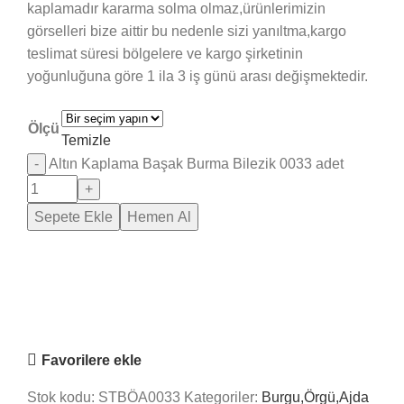
kaplamadır kararma solma olmaz,ürünlerimizin
görselleri bize aittir bu nedenle sizi yanıltma,kargo
teslimat süresi bölgelere ve kargo şirketinin
yoğunluğuna göre 1 ila 3 iş günü arası değişmektedir.
Ölçü
Temizle
Altın Kaplama Başak Burma Bilezik 0033 adet
Sepete Ekle
Hemen Al
Saray Takı Kuyum
Online
Nasıl Yardımcı Olabiliriz?
Favorilere ekle
Stok kodu:
STBÖA0033
Kategoriler:
Burgu,Örgü,Ajda