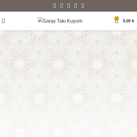
0
0,00
₺