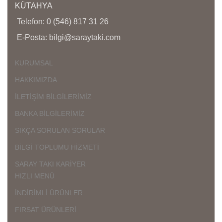
KÜTAHYA
Telefon: 0 (546) 817 31 26
E-Posta: bilgi@saraytaki.com
KURUMSAL
HAKKIMIZDA
İLETİŞİM BİLGİLERİMİZ
BANKA BİLGİLERİMİZ
SIKÇA SORULAN SORULAR
BİLGİ TOPLUMU HİZMETİ
SARAY TAKI KARİYER
HIZLI MENÜ
İNDİRİMLİ ÜRÜNLER
FIRSAT ÜRÜNLERİ