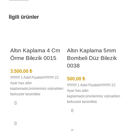
İlgili ürünler
Altın Kaplama 4 Cm
Altın Kaplama 5mm
Örme Bilezik 0015
Bombeli Düz Bilezik
0038
3.500,00
₺
!!!!!!!!!!! 1 Adet Fiyatıdır!!!!!!!!!!! 22
500,00
₺
Ayar has altın
!!!!!!!!!!! 1 Adet Fiyatıdır!!!!!!!!!!! 22
kaplamadır,ürünlerimiz orjinalden
Ayar has altın
farksızdır kesinlikle
kaplamadır,ürünlerimiz orjinalden
anlaşılmaz,birebir kuyumcu
farksızdır kesinlikle
işçiliğindedir en iyi kalite
anlaşılmaz,birebir kuyumcu
kaplamadır kararma solma
işçiliğindedir en iyi kalite
olmaz,ürünlerimizin görselleri
kaplamadır kararma solma
bize aittir bu nedenle sizi
olmaz,ürünlerimizin görselleri
yanıltma,kargo teslimat süresi
bize aittir bu nedenle sizi