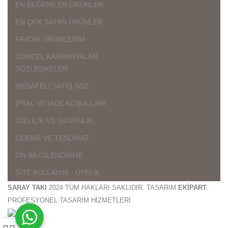
EN BEĞENİLEN ÜRÜNLER
EN ÇOK SATAN ÜRÜNLER
FAVORİ ÜRÜNLERİM
GÜNCEL KAMPANYALAR
SÖZLEŞMELER
MESAFELİ SATIŞ SÖZ.
İPTAL VE İADE KOŞULLARI
GİZLİLİK VE GÜVENLİK
ÖDEME VE TESLİMAT
ÖN BİLGİLENDİRME
SİTE KULLANIM - ÜYELİK
SARAY TAKI
2024 TÜM HAKLARI SAKLIDIR. TASARIM
EKİPART
.
PROFESYONEL TASARIM HİZMETLERİ
0