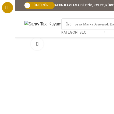
TÜM ÜRÜNLER
ALTIN KAPLAMA BİLEZİK, KOLYE, KÜPE,
KATEGORI SEÇ
Büyütmek için tıklayın