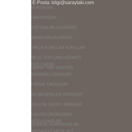
E-Posta: bilgi@saraytaki.com
KURUMSAL
HAKKIMIZDA
İLETİŞİM BİLGİLERİMİZ
BANKA BİLGİLERİMİZ
SIKÇA SORULAN SORULAR
BİLGİ TOPLUMU HİZMETİ
HIZLI MENÜ
SARAY TAKI KARİYER
İNDİRİMLİ ÜRÜNLER
FIRSAT ÜRÜNLERİ
EN BEĞENİLEN ÜRÜNLER
EN ÇOK SATAN ÜRÜNLER
FAVORİ ÜRÜNLERİM
SÖZLEŞMELER
GÜNCEL KAMPANYALAR
MESAFELİ SATIŞ SÖZ.