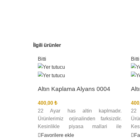
İlgili ürünler
Bitti
Bitti
Altın Kaplama Alyans 0004
Alt
400,00
₺
400
22 Ayar has altin kaplmadır.
22 
Ürünlerimiz orjinalinden farksizdir.
Ürü
Kesinlikle piyasa mallari ile
Kes
karistirmayiniz. Kuyumcu gözü ile
kar
Favorilere ekle
Fa