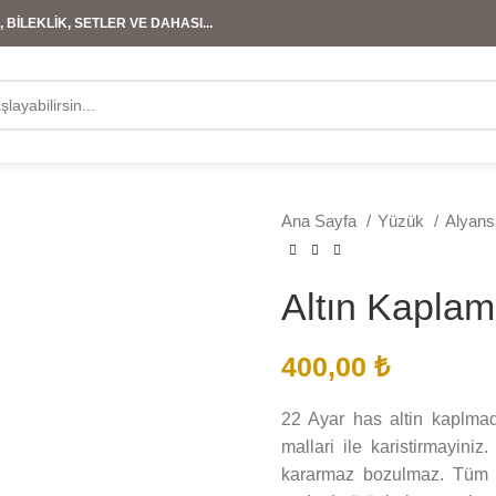
 BİLEKLİK, SETLER VE DAHASI...
Ana Sayfa
Yüzük
Alyan
Altın Kapla
400,00
₺
22 Ayar has altin kaplmadır
mallari ile karistirmayini
kararmaz bozulmaz. Tüm ür