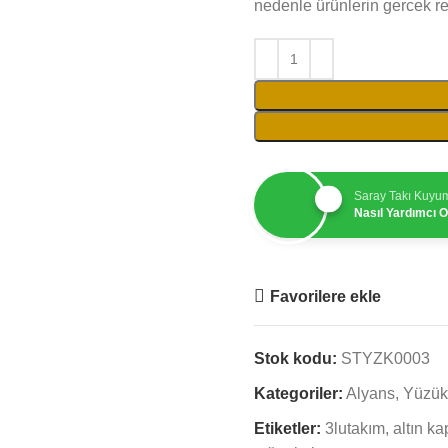
nedenle ürünlerin gercek res
Saray Takı Kuyu
Nasıl Yardımcı Ol
Favorilere ekle
Stok kodu:
STYZK0003
Kategoriler:
Alyans
,
Yüzük
Etiketler:
3lutakım
,
altın k