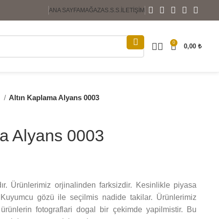
ANA SAYFA
MAĞAZA
S.S.S.
İLETIŞIM
0
0,00
₺
s
Altın Kaplama Alyans 0003
ma Alyans 0003
. Ürünlerimiz orjinalinden farksizdir. Kesinlikle piyasa
z. Kuyumcu gözü ile seçilmis nadide takilar. Ürünlerimiz
ünlerin fotograflari dogal bir çekimde yapilmistir. Bu