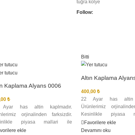
tuğra kolye
Follow:
Bitti
Altın Kaplama Alyan
ın Kaplama Alyans 0006
400,00
₺
22 Ayar has altin 
,00
₺
Ürünlerimiz orjinalinden
Ayar has altin kaplmadır.
Kesinlikle piyasa m
nlerimiz orjinalinden farksizdir.
karistirmayiniz. Kuyum
inlikle piyasa mallari ile
Favorilere ekle
seçilmis nadide takilar.
istirmayiniz. Kuyumcu gözü ile
vorilere ekle
Devamını oku