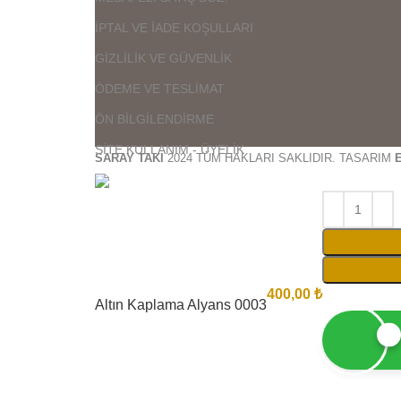
İPTAL VE İADE KOŞULLARI
GİZLİLİK VE GÜVENLİK
ÖDEME VE TESLİMAT
ÖN BİLGİLENDİRME
SİTE KULLANIM - ÜYELİK
SARAY TAKI
2024 TÜM HAKLARI SAKLIDIR. TASARIM
400,00
₺
Altın Kaplama Alyans 0003