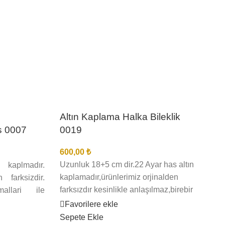
Altın Kaplama Halka Bileklik
0019
s 0007
600,00
₺
Uzunluk 18+5 cm dir.22 Ayar has altın
kaplmadır.
kaplamadır,ürünlerimiz orjinalden
 farksizdir.
farksızdır kesinlikle anlaşılmaz,birebir
allari ile
kuyumcu işçiliğindedir en iyi kalite
cu gözü ile
Favorilere ekle
kaplamadır kararma solma
 Ürünlerimiz
Sepete Ekle