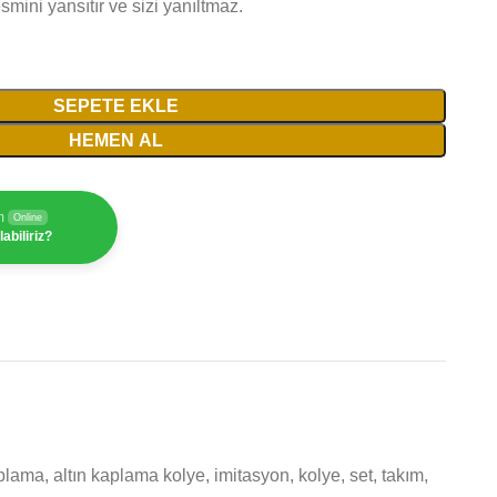
mini yansıtır ve sizi yanıltmaz.
SEPETE EKLE
HEMEN AL
m
Online
abiliriz?
aplama
,
altın kaplama kolye
,
imitasyon
,
kolye
,
set
,
takım
,