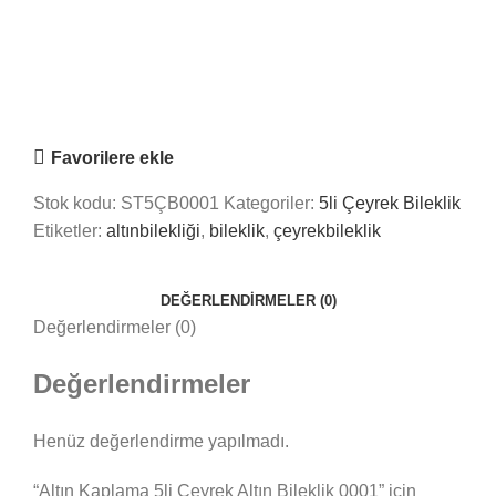
Saray Takı Kuyum
Online
Nasıl Yardımcı Olabiliriz?
Favorilere ekle
Stok kodu:
ST5ÇB0001
Kategoriler:
5li Çeyrek Bileklik
Etiketler:
altınbilekliği
,
bileklik
,
çeyrekbileklik
DEĞERLENDIRMELER (0)
Değerlendirmeler (0)
Değerlendirmeler
Henüz değerlendirme yapılmadı.
“Altın Kaplama 5li Çeyrek Altın Bileklik 0001” için