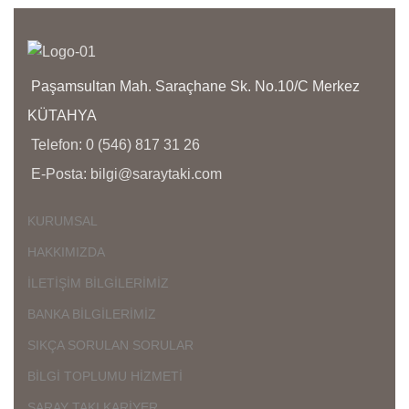
K
G
A
Paşamsultan Mah. Saraçhane Sk. No.10/C Merkez
K
İ
KÜTAHYA
Ü
Telefon: 0 (546) 817 31 26
D
E-Posta: bilgi@saraytaki.com
Ç
K
KURUMSAL
K
HAKKIMIZDA
Ü
K
İLETİŞİM BİLGİLERİMİZ
G
BANKA BİLGİLERİMİZ
SIKÇA SORULAN SORULAR
BİLGİ TOPLUMU HİZMETİ
SARAY TAKI KARİYER