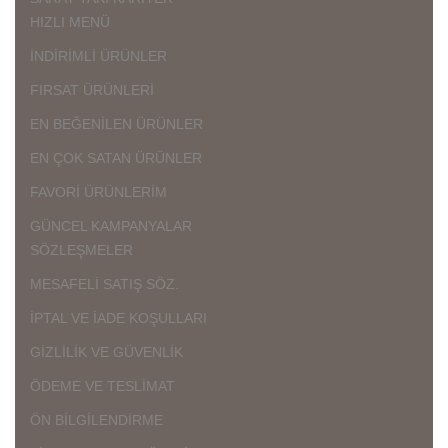
HIZLI MENÜ
İNDİRİMLİ ÜRÜNLER
FIRSAT ÜRÜNLERİ
EN BEĞENİLEN ÜRÜNLER
EN ÇOK SATAN ÜRÜNLER
FAVORİ ÜRÜNLERİM
GÜNCEL KAMPANYALAR
SÖZLEŞMELER
MESAFELİ SATIŞ SÖZ.
İPTAL VE İADE KOŞULLARI
GİZLİLİK VE GÜVENLİK
ÖDEME VE TESLİMAT
ÖN BİLGİLENDİRME