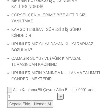
BİREBİR KUYUMCU İŞÇİLĞİNDE VE
KALİTESİNDEDİR
GÖRSEL ÇEKİMLERİMİZ BİZE AİTTİR SİZİ
YANILTMAZ
KARGO TESLİMAT SÜRESİ 3 İŞ GÜNÜ
İÇİNDEDİR
ÜRÜNLERİMİZ SUYA DAYANIKLI KARARMAZ
BOZULMAZ
ÇAMASIR SUYU ( VB) AĞIR KİMYASAL
TEMASINDAN KAÇININIZ
ÜRÜNLERİMİZİN YANINDA KULLANMA TALİMATI
GÖNDERİLMEKTEDİR
Altın Kaplama 5li Çeyrek Altın Bileklik 0001 adet
Sepete Ekle
Hemen Al