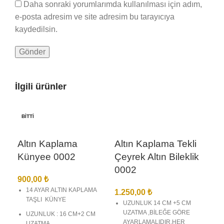
Daha sonraki yorumlarımda kullanılması için adım,
e-posta adresim ve site adresim bu tarayıcıya
kaydedilsin.
İlgili ürünler
BITTI
Altın Kaplama
Altın Kaplama Tekli
Künyee 0002
Çeyrek Altın Bileklik
0002
900,00
₺
14 AYAR ALTIN KAPLAMA
1.250,00
₺
TAŞLI KÜNYE
UZUNLUK 14 CM +5 CM
UZATMA ,BİLEĞE GÖRE
UZUNLUK : 16 CM+2 CM
AYARLAMALIDIR,HER
UZATMA