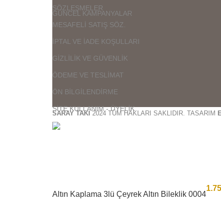
SÖZLEŞMELER
GÜNCEL KAMPANYALAR
MESAFELİ SATIŞ SÖZ.
İPTAL VE İADE KOŞULLARI
GİZLİLİK VE GÜVENLİK
ÖDEME VE TESLİMAT
ÖN BİLGİLENDİRME
SİTE KULLANIM - ÜYELİK
SARAY TAKI
2024 TÜM HAKLARI SAKLIDIR. TASARIM
1.7
Altın Kaplama 3lü Çeyrek Altın Bileklik 0004