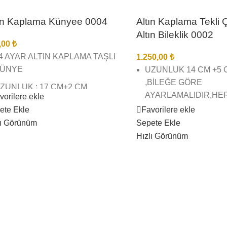
ın Kaplama Künyee 0004
Altın Kaplama Tekli 
Altın Bileklik 0002
,00
₺
4 AYAR ALTIN KAPLAMA TAŞLI
1.250,00
₺
ÜNYE
UZUNLUK 14 CM +5
,BİLEĞE GÖRE
ZUNLUK : 17 CM+2 CM
AYARLAMALIDIR,HE
vorilere ekle
ZATMA
UYGUNDUR.
Favorilere ekle
ete Ekle
İREBİR KUYUMCU İŞÇİLĞİNDE
Sepete Ekle
lı Görünüm
22 AYAR ALTIN KAPL
E KALİTESİNDEDİR
Hızlı Görünüm
ÇEYREK ALTIN BİLE
ÖRSEL ÇEKİMLERİMİZ BİZE
BİREBİR KUYUMCU İ
İTTİR SİZİ YANILTMAZ
VE KALİTESİNDEDİR
ARGO TESLİMAT SÜRESİ 3 İŞ
GÖRSEL ÇEKİMLERİM
ÜNÜ İÇİNDEDİR
AİTTİR SİZİ YANILTM
RÜNLERİMİZ SUYA DAYANIKLI
KARGO TESLİMAT SÜ
ARARMAZ BOZULMAZ