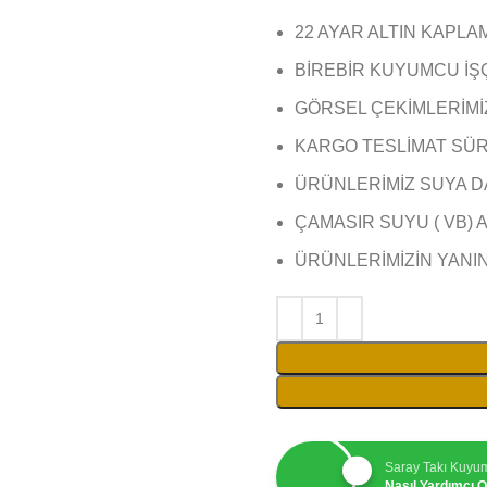
22 AYAR ALTIN KAPLA
BİREBİR KUYUMCU İŞ
GÖRSEL ÇEKİMLERİMİZ 
KARGO TESLİMAT SÜRE
ÜRÜNLERİMİZ SUYA D
ÇAMASIR SUYU ( VB) 
ÜRÜNLERİMİZİN YANI
Saray Takı Kuyu
Nasıl Yardımcı Ol