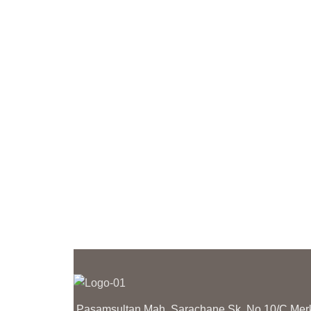
KİMYASAL TEMASINDAN
Ç
KAÇININIZ
K
K
ÜRÜNLERİMİZİN YANINDA
KULLANMA TALİMATI
Ü
GÖNDERİLMEKTEDİR
K
G
Paşamsultan Mah. Saraçhane Sk. No.10/C M