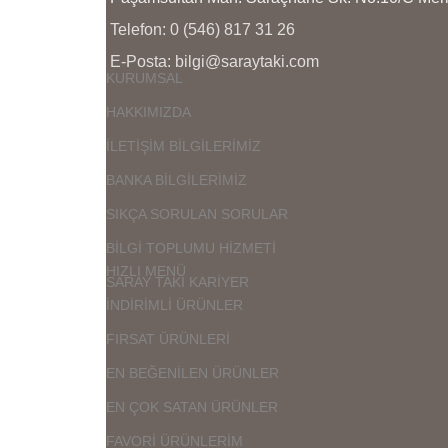
Telefon: 0 (546) 817 31 26
E-Posta: bilgi@saraytaki.com
KURUMSAL
HAKKIMIZDA
İLETİŞİM BİLGİLERİMİZ
BANKA BİLGİLERİMİZ
SIKÇA SORULAN SORULAR
BİLGİ TOPLUMU HİZMETİ
HIZLI MENÜ
SARAY TAKI KARİYER
İNDİRİMLİ ÜRÜNLER
FIRSAT ÜRÜNLERİ
EN BEĞENİLEN ÜRÜNLER
EN ÇOK SATAN ÜRÜNLER
FAVORİ ÜRÜNLERİM