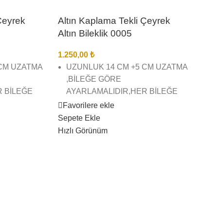
Çeyrek
Altın Kaplama Tekli Çeyrek
Altın Bileklik 0005
1.250,00
₺
 CM UZATMA
UZUNLUK 14 CM +5 CM UZATMA
,BİLEĞE GÖRE
R BİLEĞE
AYARLAMALIDIR,HER BİLEĞE
UYGUNDUR.
Favorilere ekle
Sepete Ekle
AMA TEKLİ
22 AYAR ALTIN KAPLAMA TEKLİ
Hızlı Görünüm
KLİK
ÇEYREK ALTIN BİLEKLİK
ŞÇİLĞİNDE
BİREBİR KUYUMCU İŞÇİLĞİNDE
VE KALİTESİNDEDİR
İZ BİZE
GÖRSEL ÇEKİMLERİMİZ BİZE
AZ
AİTTİR SİZİ YANILTMAZ
RESİ 3 İŞ
KARGO TESLİMAT SÜRESİ 3 İŞ