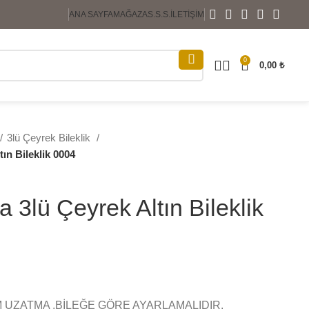
ANA SAYFA
MAĞAZA
S.S.S.
İLETIŞIM
0
0,00
₺
3lü Çeyrek Bileklik
ın Bileklik 0004
 3lü Çeyrek Altın Bileklik
 UZATMA ,BİLEĞE GÖRE AYARLAMALIDIR.