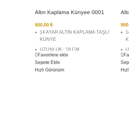
Altın Kaplama Künyee 0001
Alt
900,00
₺
900
14 AYAR ALTIN KAPLAMA TAŞLI
1
KÜNYE
K
UZUNLUK : 18 CM
U
Favorilere ekle
Fa
U
BİREBİR KUYUMCU İŞÇİLĞİNDE
Sepete Ekle
Sep
VE KALİTESİNDEDİR
B
Hızlı Görünüm
Hız
V
GÖRSEL ÇEKİMLERİMİZ BİZE
AİTTİR SİZİ YANILTMAZ
G
A
KARGO TESLİMAT SÜRESİ 3 İŞ
GÜNÜ İÇİNDEDİR
K
G
ÜRÜNLERİMİZ SUYA DAYANIKLI
KARARMAZ BOZULMAZ
Ü
K
ÇAMASIR SUYU ( VB) AĞIR