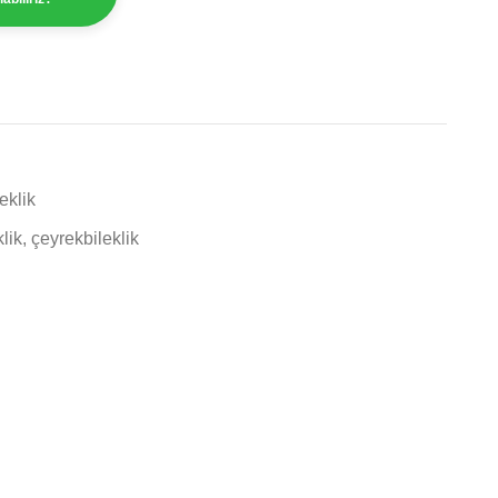
eklik
klik
,
çeyrekbileklik