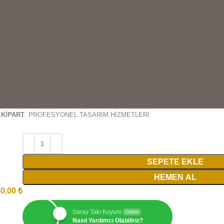
EKİPART
. PROFESYONEL TASARIM HİZMETLERİ
SEPETE EKLE
HEMEN AL
50,00
₺
Saray Takı Kuyum
Online
Nasıl Yardımcı Olabiliriz?