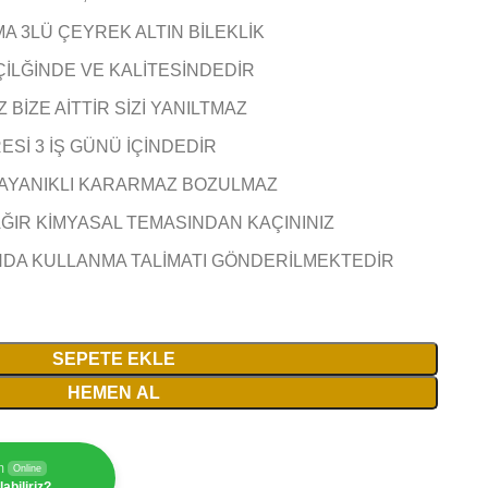
MA 3LÜ ÇEYREK ALTIN BİLEKLİK
ÇİLĞİNDE VE KALİTESİNDEDİR
BİZE AİTTİR SİZİ YANILTMAZ
Sİ 3 İŞ GÜNÜ İÇİNDEDİR
AYANIKLI KARARMAZ BOZULMAZ
AĞIR KİMYASAL TEMASINDAN KAÇININIZ
NDA KULLANMA TALİMATI GÖNDERİLMEKTEDİR
SEPETE EKLE
HEMEN AL
m
Online
abiliriz?