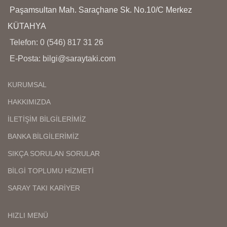
ya
Paşamsultan Mah. Saraçhane Sk. No.10/C Merkez
b
KÜTAHYA
y
Telefon: 0 (546) 817 31 26
E-Posta: bilgi@saraytaki.com
KURUMSAL
HAKKIMIZDA
İLETİŞİM BİLGİLERİMİZ
BANKA BİLGİLERİMİZ
SIKÇA SORULAN SORULAR
BİLGİ TOPLUMU HİZMETİ
SARAY TAKI KARİYER
HIZLI MENÜ