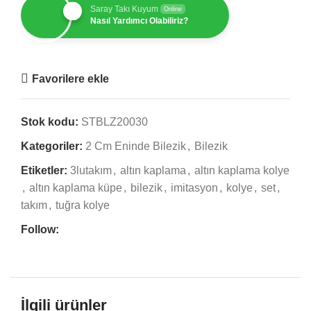
Saray Takı Kuyum
Online
Nasıl Yardımcı Olabiliriz?
Favorilere ekle
Stok kodu:
STBLZ20030
Kategoriler:
2 Cm Eninde Bilezik
,
Bilezik
Etiketler:
3lutakım
,
altın kaplama
,
altın kaplama kolye
,
altın kaplama küpe
,
bilezik
,
imitasyon
,
kolye
,
set
,
takım
,
tuğra kolye
Follow:
İlgili ürünler