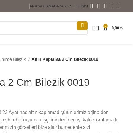
ANA SAYFA
MAĞAZA
S.S.S.
İLETIŞIM
0
0,00
₺
ninde Bilezik
Altın Kaplama 2 Cm Bilezik 0019
a 2 Cm Bilezik 0019
!!!!!!!! 22 Ayar has altın kaplamadır,ürünlerimiz orjinalden
lmaz,birebir kuyumcu işçiliğindedir en iyi kalite kaplamadır
mizin görselleri bize aittir bu nedenle sizi