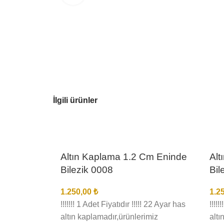
İlgili ürünler
Altın Kaplama 1.2 Cm Eninde
Alt
Bilezik 0008
Bil
1.250,00
₺
1.2
!!!!!!! 1 Adet Fiyatıdır !!!!! 22 Ayar has
!!!!
altın kaplamadır,ürünlerimiz
altı