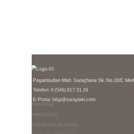
Paşamsultan Mah. Saraçhane Sk. No.10/C M
Telefon: 0 (546) 817 31 26
E-Posta: bilgi@saraytaki.com
KURUMSAL
HAKKIMIZDA
İLETİŞİM BİLGİLERİMİZ