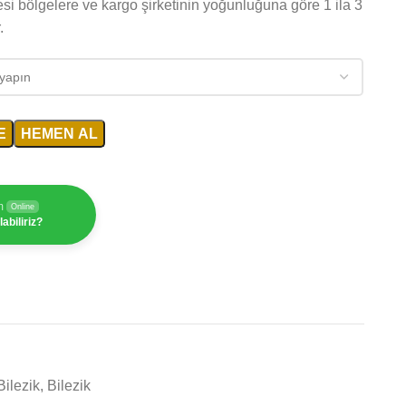
esi bölgelere ve kargo şirketinin yoğunluğuna göre 1 ila 3
.
E
HEMEN AL
m
Online
abiliriz?
ilezik
,
Bilezik