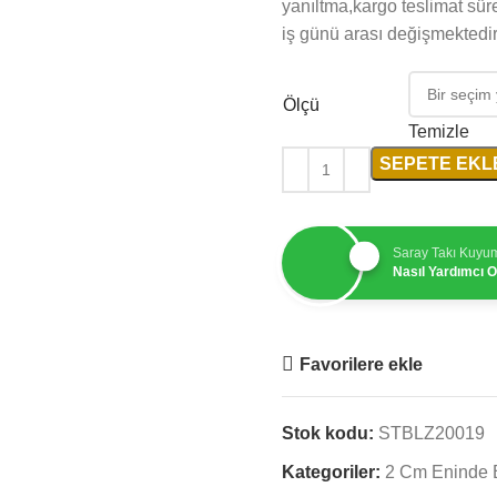
yanıltma,kargo teslimat sür
iş günü arası değişmektedir
Ölçü
Temizle
SEPETE EKL
Saray Takı Kuyu
Nasıl Yardımcı Ol
Favorilere ekle
Stok kodu:
STBLZ20019
Kategoriler:
2 Cm Eninde B