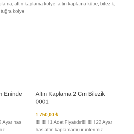
aplama
,
altın kaplama kolye
,
altın kaplama küpe
,
bilezik
,
tuğra kolye
m Eninde
Altın Kaplama 2 Cm Bilezik
0001
1.750,00
₺
 22 Ayar has
!!!!!!!!!!! 1 Adet Fiyatıdır!!!!!!!!!!! 22 Ayar
miz
has altın kaplamadır,ürünlerimiz