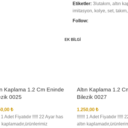
Etiketler:
3lutakım
,
altın k
imitasyon
,
kolye
,
set
,
takım
,
Follow:
EK BILGI
ın Kaplama 1.2 Cm Eninde
Altın Kaplama 1.2 C
ezik 0025
Bilezik 0027
50,00
₺
1.250,00
₺
!!! 1 Adet Fiyatıdır !!!!! 22 Ayar has
!!!!!!! 1 Adet Fiyatıdır !!!!!
n kaplamadır,ürünlerimiz
altın kaplamadır,ürünleri