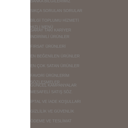
BANKA BİLGİLERİMİZ
SIKÇA SORULAN SORULAR
BİLGİ TOPLUMU HİZMETİ
HIZLI MENÜ
SARAY TAKI KARİYER
İNDİRİMLİ ÜRÜNLER
FIRSAT ÜRÜNLERİ
EN BEĞENİLEN ÜRÜNLER
EN ÇOK SATAN ÜRÜNLER
FAVORİ ÜRÜNLERİM
SÖZLEŞMELER
GÜNCEL KAMPANYALAR
MESAFELİ SATIŞ SÖZ.
İPTAL VE İADE KOŞULLARI
GİZLİLİK VE GÜVENLİK
ÖDEME VE TESLİMAT