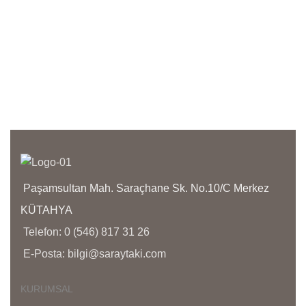
!!!!!
has 
orji
anla
işçil
kapl
olma
bize 
yanı
bölg
yoğu
aras
Paşamsultan Mah. Saraçhane Sk. No.10/C Merkez
KÜTAHYA
Telefon: 0 (546) 817 31 26
E-Posta: bilgi@saraytaki.com
KURUMSAL