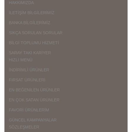
HAKKIMIZDA
İLETİŞİM BİLGİLERİMİZ
BANKA BİLGİLERİMİZ
SIKÇA SORULAN SORULAR
BİLGİ TOPLUMU HİZMETİ
SARAY TAKI KARİYER
HIZLI MENÜ
İNDİRİMLİ ÜRÜNLER
FIRSAT ÜRÜNLERİ
EN BEĞENİLEN ÜRÜNLER
EN ÇOK SATAN ÜRÜNLER
FAVORİ ÜRÜNLERİM
GÜNCEL KAMPANYALAR
SÖZLEŞMELER