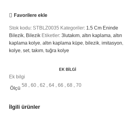
Nasıl Yardımcı Olabiliriz?
Favorilere ekle
Stok kodu:
STBLZ0035
Kategoriler:
1.5 Cm Eninde
Bilezik
,
Bilezik
Etiketler:
3lutakım
,
altın kaplama
,
altın
kaplama kolye
,
altın kaplama küpe
,
bilezik
,
imitasyon
,
kolye
,
set
,
takım
,
tuğra kolye
EK BILGI
Ek bilgi
58
,
60
,
62
,
64
,
66
,
68
,
70
Ölçü
İlgili ürünler