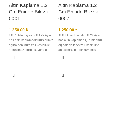
Altın Kaplama 1.2
Altın Kaplama 1.2
Cm Eninde Bilezik
Cm Eninde Bilezik
0001
0007
1.250,00
₺
1.250,00
₺
!!!!!!! 1 Adet Fiyatıdır !!!!! 22 Ayar
!!!!!!! 1 Adet Fiyatıdır !!!!! 22 Ayar
has altın kaplamadır,ürünlerimiz
has altın kaplamadır,ürünlerimiz
orjinalden farksızdır kesinlikle
orjinalden farksızdır kesinlikle
anlaşılmaz,birebir kuyumcu
anlaşılmaz,birebir kuyumcu
işçiliğindedir en iyi kalite
işçiliğindedir en iyi kalite
kaplamadır kararma solma
kaplamadır kararma solma
olmaz,ürünlerimizin görselleri
olmaz,ürünlerimizin görselleri
bize aittir bu nedenle sizi
bize aittir bu nedenle sizi
yanıltma,kargo teslimat süresi
yanıltma,kargo teslimat süresi
bölgelere ve kargo şirketinin
bölgelere ve kargo şirketinin
yoğunluğuna göre 1 ila 3 iş günü
yoğunluğuna göre 1 ila 3 iş günü
Al
arası değişmektedir.
arası değişmektedir.
Cm
00
1.2