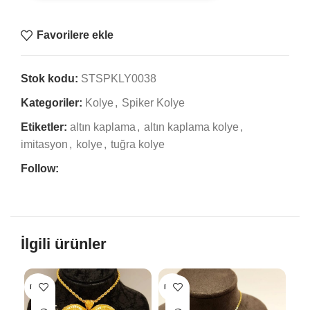
Favorilere ekle
Stok kodu:
STSPKLY0038
Kategoriler:
Kolye
,
Spiker Kolye
Etiketler:
altın kaplama
,
altın kaplama kolye
,
imitasyon
,
kolye
,
tuğra kolye
Follow:
İlgili ürünler
BITTI
BITTI
BIT