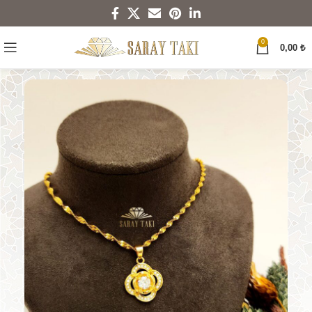
0
0,00
₺