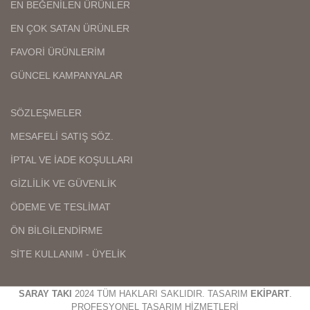
EN BEĞENİLEN ÜRÜNLER
EN ÇOK SATAN ÜRÜNLER
FAVORİ ÜRÜNLERİM
GÜNCEL KAMPANYALAR
SÖZLEŞMELER
MESAFELİ SATIŞ SÖZ.
İPTAL VE İADE KOŞULLARI
GİZLİLİK VE GÜVENLİK
ÖDEME VE TESLİMAT
ÖN BİLGİLENDİRME
SİTE KULLANIM - ÜYELİK
SARAY TAKI
2024 TÜM HAKLARI SAKLIDIR. TASARIM
EKİPART
.
PROFESYONEL TASARIM HİZMETLERİ