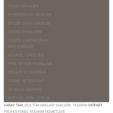
FIRSAT ÜRÜNLERİ
EN BEĞENİLEN ÜRÜNLER
EN ÇOK SATAN ÜRÜNLER
FAVORİ ÜRÜNLERİM
GÜNCEL KAMPANYALAR
SÖZLEŞMELER
MESAFELİ SATIŞ SÖZ.
İPTAL VE İADE KOŞULLARI
GİZLİLİK VE GÜVENLİK
ÖDEME VE TESLİMAT
ÖN BİLGİLENDİRME
SİTE KULLANIM - ÜYELİK
SARAY TAKI
2024 TÜM HAKLARI SAKLIDIR. TASARIM
EKİPART
.
PROFESYONEL TASARIM HİZMETLERİ