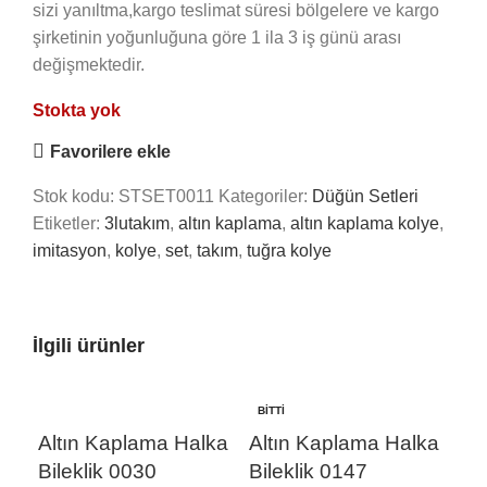
sizi yanıltma,kargo teslimat süresi bölgelere ve kargo
şirketinin yoğunluğuna göre 1 ila 3 iş günü arası
değişmektedir.
Stokta yok
Favorilere ekle
Stok kodu:
STSET0011
Kategoriler:
Düğün Setleri
Etiketler:
3lutakım
,
altın kaplama
,
altın kaplama kolye
,
imitasyon
,
kolye
,
set
,
takım
,
tuğra kolye
İlgili ürünler
BITTI
BIT
Altın Kaplama Halka
Altın Kaplama Halka
Bileklik 0030
Bileklik 0147