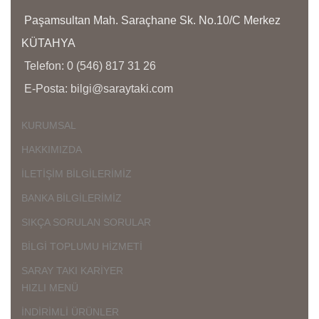
Paşamsultan Mah. Saraçhane Sk. No.10/C Merkez
KÜTAHYA
Telefon: 0 (546) 817 31 26
E-Posta: bilgi@saraytaki.com
KURUMSAL
HAKKIMIZDA
İLETİŞİM BİLGİLERİMİZ
BANKA BİLGİLERİMİZ
SIKÇA SORULAN SORULAR
BİLGİ TOPLUMU HİZMETİ
SARAY TAKI KARİYER
HIZLI MENÜ
İNDİRİMLİ ÜRÜNLER