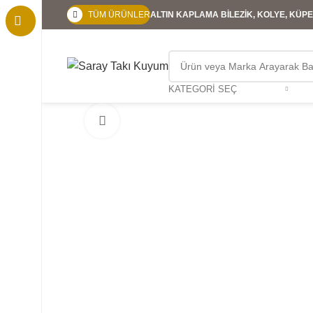
TÜM ÜRÜNLER
ALTIN KAPLAMA BİLEZİK, KOLYE, KÜPE,
KATEGORI SEÇ
Büyütmek için tıklayın