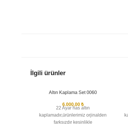
İlgili ürünler
Altın Kaplama Set 0060
BITTI
6.000,00
₺
22 Ayar has altın
kaplamadır,ürünlerimiz orjinalden
k
farksızdır kesinlikle