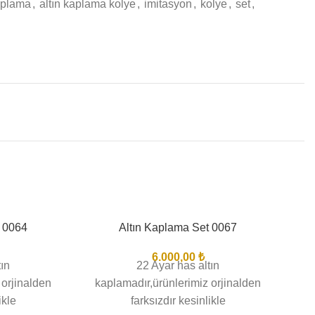
kaplama
,
altın kaplama kolye
,
imitasyon
,
kolye
,
set
,
t 0064
Altın Kaplama Set 0067
BITTI
BIT
6.000,00
₺
tın
22 Ayar has altın
 orjinalden
kaplamadır,ürünlerimiz orjinalden
ikle
farksızdır kesinlikle