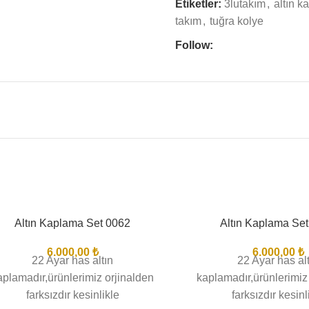
Etiketler:
3lutakım
,
altın 
takım
,
tuğra kolye
Follow:
Altın Kaplama Set 0062
Altın Kaplama Se
6.000,00
₺
6.000,00
₺
22 Ayar has altın
22 Ayar has al
aplamadır,ürünlerimiz orjinalden
kaplamadır,ürünlerimiz
farksızdır kesinlikle
farksızdır kesinl