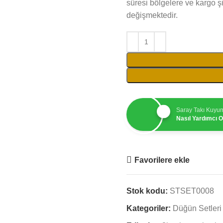
süresi bölgelere ve kargo ş
değişmektedir.
Saray Takı Kuyu
Nasıl Yardımcı Ol
Favorilere ekle
Stok kodu:
STSET0008
Kategoriler:
Düğün Setleri