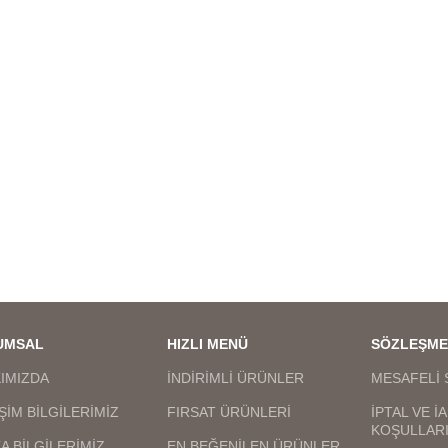
anlaşılmaz,birebir kuyumcu
anlaşılmaz,birebir 
işçiliğindedir en iyi kalite
işçiliğindedir en iyi
kaplamadır kararma solma
kaplamadır kararm
maz,ürünlerimizin görselleri bize
olmaz,ürünlerimizin gör
aittir bu nedenle sizi
aittir bu nedenle
yanıltma,kargo teslimat süresi
yanıltma,kargo teslim
bölgelere ve kargo şirketinin
bölgelere ve kargo şi
oğunluğuna göre 1 ila 3 iş günü
yoğunluğuna göre 1 ila
arası değişmektedir.
arası değişmekte
UMSAL
HIZLI MENÜ
SÖZLEŞME
IMIZDA
İNDİRİMLİ ÜRÜNLER
MESAFELİ 
İŞİM BİLGİLERİMİZ
FIRSAT ÜRÜNLERİ
İPTAL VE İ
KOŞULLAR
A BİLGİLERİMİZ
EN BEĞENİLEN ÜRÜNLER