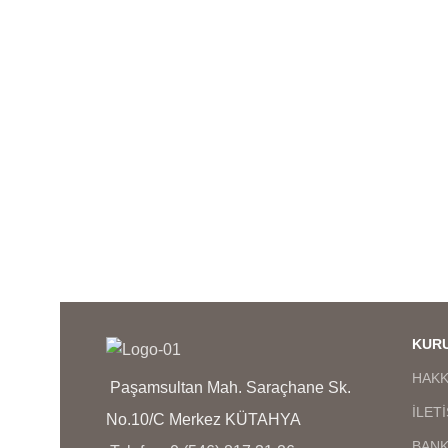
anlaşılmaz,birebir kuyumcu
işçiliğindedir en iyi kalite
kaplamadır kararma solma
olmaz,ürünlerimizin görselleri bize
ol
aittir bu nedenle sizi
yanıltma,kargo teslimat süresi
bölgelere ve kargo şirketinin
yoğunluğuna göre 1 ila 3 iş günü
y
arası değişmektedir.
KUR
HAKK
Paşamsultan Mah. Saraçhane Sk.
İLET
No.10/C Merkez KÜTAHYA
BANK