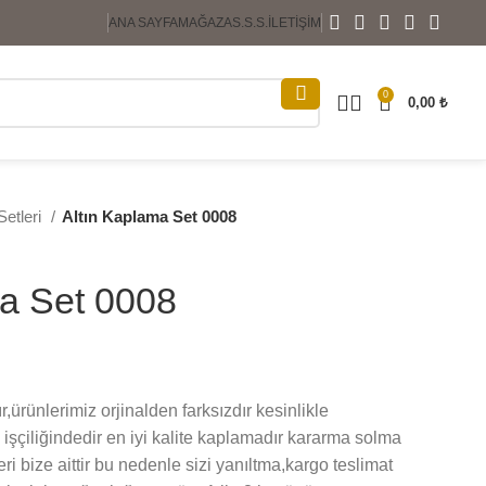
ANA SAYFA
MAĞAZA
S.S.S.
İLETIŞIM
0
0,00
₺
etleri
Altın Kaplama Set 0008
ma Set 0008
,ürünlerimiz orjinalden farksızdır kesinlikle
işçiliğindedir en iyi kalite kaplamadır kararma solma
ri bize aittir bu nedenle sizi yanıltma,kargo teslimat