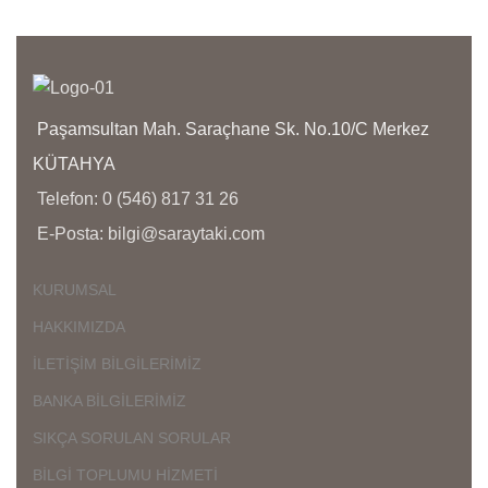
Paşamsultan Mah. Saraçhane Sk. No.10/C Merkez
KÜTAHYA
Telefon: 0 (546) 817 31 26
E-Posta: bilgi@saraytaki.com
KURUMSAL
HAKKIMIZDA
İLETİŞİM BİLGİLERİMİZ
BANKA BİLGİLERİMİZ
SIKÇA SORULAN SORULAR
BİLGİ TOPLUMU HİZMETİ