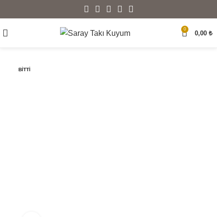
0
0,00
₺
BITTI