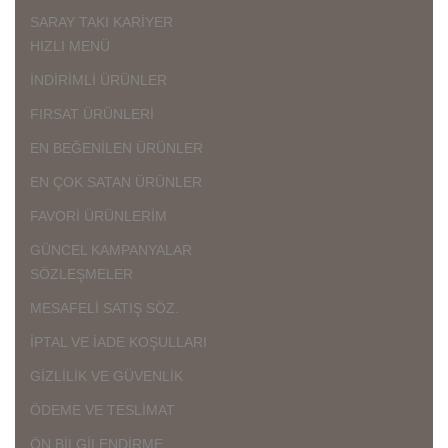
SARAY TAKI KARİYER
HIZLI MENÜ
İNDİRİMLİ ÜRÜNLER
FIRSAT ÜRÜNLERİ
EN BEĞENİLEN ÜRÜNLER
EN ÇOK SATAN ÜRÜNLER
FAVORİ ÜRÜNLERİM
GÜNCEL KAMPANYALAR
SÖZLEŞMELER
MESAFELİ SATIŞ SÖZ.
İPTAL VE İADE KOŞULLARI
GİZLİLİK VE GÜVENLİK
ÖDEME VE TESLİMAT
ÖN BİLGİLENDİRME