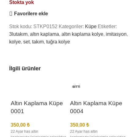
Stokta yok
Favorilere ekle
Stok kodu:
STKP0152
Kategoriler:
Küpe
Etiketler:
3lutakım
,
altın kaplama
,
altın kaplama kolye
,
imitasyon
,
kolye
,
set
,
takım
,
tuğra kolye
İlgili ürünler
BITTI
BIT
Altın Kaplama Küpe
Altın Kaplama Küpe
0001
0004
350,00
₺
350,00
₺
22 Ayar has altın
22 Ayar has altın