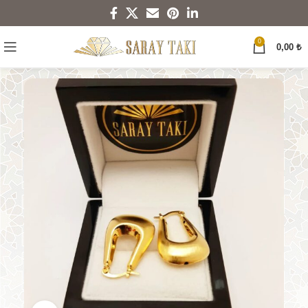
0
0,00
₺