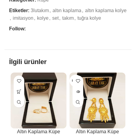
Etiketler:
3lutakım
,
altın kaplama
,
altın kaplama kolye
,
imitasyon
,
kolye
,
set
,
takım
,
tuğra kolye
Follow:
İlgili ürünler
BITTI
BIT
Altın Kaplama Küpe
Altın Kaplama Küpe