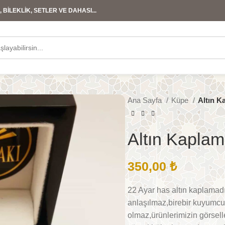
 BİLEKLİK, SETLER VE DAHASI...
Ana Sayfa
Küpe
Altın K
Altın Kapla
350,00
₺
22 Ayar has altın kaplamadır
anlaşılmaz,birebir kuyumcu 
olmaz,ürünlerimizin görselle