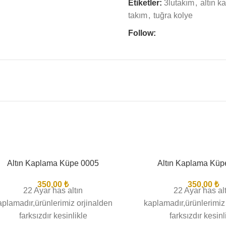
Etiketler:
3lutakım
,
altın 
takım
,
tuğra kolye
Follow:
Altın Kaplama Küpe 0005
Altın Kaplama Küp
TI
350,00
₺
350,00
₺
22 Ayar has altın
22 Ayar has al
aplamadır,ürünlerimiz orjinalden
kaplamadır,ürünlerimiz
farksızdır kesinlikle
farksızdır kesinl