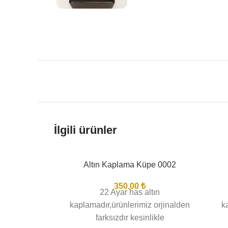
İlgili ürünler
Altın Kaplama Küpe 0002
BITTI
BIT
350,00
₺
22 Ayar has altın
kaplamadır,ürünlerimiz orjinalden
k
farksızdır kesinlikle