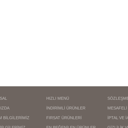
anlaşılmaz,birebir kuyumcu
anlaşılmaz,birebir 
işçiliğindedir en iyi kalite
işçiliğindedir en iyi
kaplamadır kararma solma
kaplamadır kararm
maz,ürünlerimizin görselleri bize
olmaz,ürünlerimizin gör
aittir bu nedenle sizi
aittir bu nedenle
yanıltma,kargo teslimat süresi
yanıltma,kargo teslim
bölgelere ve kargo şirketinin
bölgelere ve kargo şi
oğunluğuna göre 1 ila 3 iş günü
yoğunluğuna göre 1 ila
arası değişmektedir
arası değişmekt
SAL
HIZLI MENÜ
SÖZLEŞM
IZDA
İNDİRİMLİ ÜRÜNLER
MESAFELİ 
M BİLGİLERİMİZ
FIRSAT ÜRÜNLERİ
İPTAL VE 
BİLGİLERİMİZ
EN BEĞENİLEN ÜRÜNLER
GİZLİLİK 