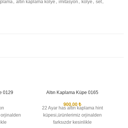
kaplama
,
altın kaplama kolye
,
imitasyon
,
kolye
,
set
,
e 0129
Altın Kaplama Küpe 0165
BITTI
BIT
900,00
₺
tın
22 Ayar has altın kaplama hint
 orjinalden
küpesi,ürünlerimiz orjinalden
ikle
farksızdır kesinlikle