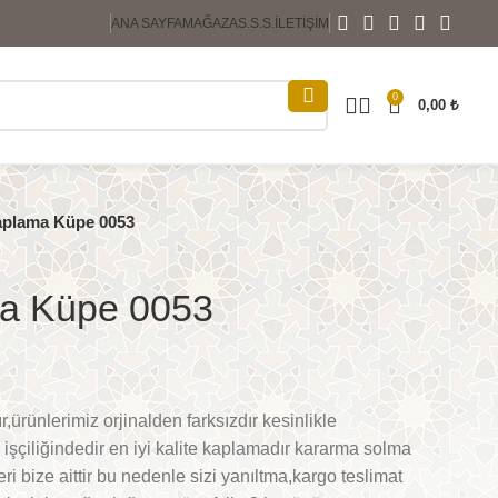
ANA SAYFA
MAĞAZA
S.S.S.
İLETIŞIM
0
0,00
₺
aplama Küpe 0053
ma Küpe 0053
,ürünlerimiz orjinalden farksızdır kesinlikle
işçiliğindedir en iyi kalite kaplamadır kararma solma
ri bize aittir bu nedenle sizi yanıltma,kargo teslimat