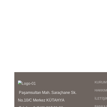
anlaşılmaz,birebir kuyumcu
işçiliğindedir en iyi kalite
kaplamadır kararma solma
olmaz,ürünlerimizin görselleri bize
ol
aittir bu nedenle sizi
yanıltma,kargo teslimat süresi
bölgelere ve kargo şirketinin
yoğunluğuna göre 1 ila 3 iş günü
y
arası değişmektedir
KURUM
HAKKIM
Paşamsultan Mah. Saraçhane Sk.
İLETİŞİ
No.10/C Merkez KÜTAHYA
BANKA 