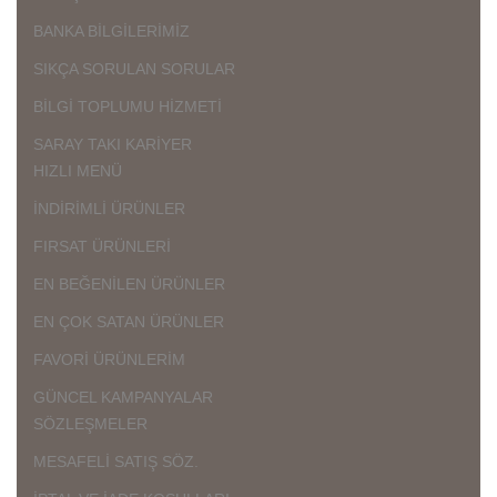
BANKA BİLGİLERİMİZ
SIKÇA SORULAN SORULAR
BİLGİ TOPLUMU HİZMETİ
SARAY TAKI KARİYER
HIZLI MENÜ
İNDİRİMLİ ÜRÜNLER
FIRSAT ÜRÜNLERİ
EN BEĞENİLEN ÜRÜNLER
EN ÇOK SATAN ÜRÜNLER
FAVORİ ÜRÜNLERİM
GÜNCEL KAMPANYALAR
SÖZLEŞMELER
MESAFELİ SATIŞ SÖZ.