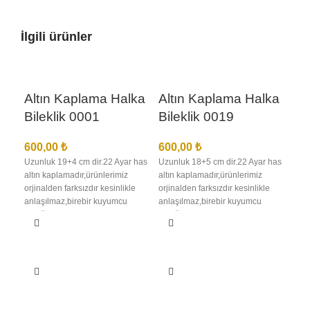
İlgili ürünler
Altın Kaplama Halka
Altın Kaplama Halka
Bileklik 0001
Bileklik 0019
600,00
₺
600,00
₺
Uzunluk 19+4 cm dir.22 Ayar has
Uzunluk 18+5 cm dir.22 Ayar has
altın kaplamadır,ürünlerimiz
altın kaplamadır,ürünlerimiz
orjinalden farksızdır kesinlikle
orjinalden farksızdır kesinlikle
anlaşılmaz,birebir kuyumcu
anlaşılmaz,birebir kuyumcu
Al
işçiliğindedir en iyi kalite
işçiliğindedir en iyi kalite
Bi
kaplamadır kararma solma
kaplamadır kararma solma
olmaz,ürünlerimizin görselleri
olmaz,ürünlerimizin görselleri
bize aittir bu nedenle sizi
bize aittir bu nedenle sizi
60
yanıltma,kargo teslimat süresi
yanıltma,kargo teslimat süresi
Uzun
bölgelere ve kargo şirketinin
bölgelere ve kargo şirketinin
altı
yoğunluğuna göre 1 ila 3 iş günü
yoğunluğuna göre 1 ila 3 iş günü
orji
arası değişmektedir
arası değişmektedir