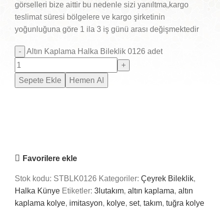
görselleri bize aittir bu nedenle sizi yanıltma,kargo
teslimat süresi bölgelere ve kargo şirketinin
yoğunluğuna göre 1 ila 3 iş günü arası değişmektedir
Altın Kaplama Halka Bileklik 0126 adet
Sepete Ekle
Hemen Al
Saray Takı Kuyum
Online
Nasıl Yardımcı Olabiliriz?
Favorilere ekle
Stok kodu:
STBLK0126
Kategoriler:
Çeyrek Bileklik
,
Halka Künye
Etiketler:
3lutakım
,
altın kaplama
,
altın
kaplama kolye
,
imitasyon
,
kolye
,
set
,
takım
,
tuğra kolye