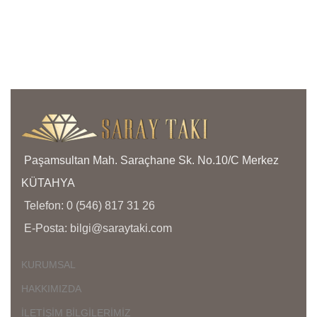
anla
işçil
kapl
olma
bize 
yanı
bölg
yoğu
aras
Paşamsultan Mah. Saraçhane Sk. No.10/C Merkez
KÜTAHYA
Telefon: 0 (546) 817 31 26
E-Posta: bilgi@saraytaki.com
KURUMSAL
HAKKIMIZDA
İLETİŞİM BİLGİLERİMİZ