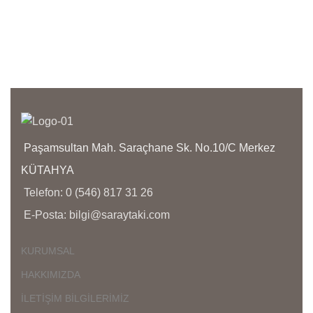
anla
işçil
kapl
olma
bize 
yanı
bölg
yoğu
aras
Paşamsultan Mah. Saraçhane Sk. No.10/C Merkez
KÜTAHYA
Telefon: 0 (546) 817 31 26
E-Posta: bilgi@saraytaki.com
KURUMSAL
HAKKIMIZDA
İLETİŞİM BİLGİLERİMİZ