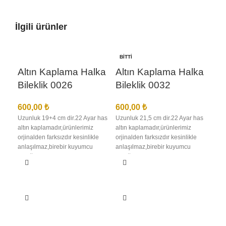
İlgili ürünler
BITTI
Altın Kaplama Halka
Altın Kaplama Halka
Bileklik 0026
Bileklik 0032
600,00
₺
600,00
₺
Uzunluk 19+4 cm dir.22 Ayar has
Uzunluk 21,5 cm dir.22 Ayar has
altın kaplamadır,ürünlerimiz
altın kaplamadır,ürünlerimiz
orjinalden farksızdır kesinlikle
orjinalden farksızdır kesinlikle
anlaşılmaz,birebir kuyumcu
anlaşılmaz,birebir kuyumcu
Al
işçiliğindedir en iyi kalite
işçiliğindedir en iyi kalite
Bi
kaplamadır kararma solma
kaplamadır kararma solma
olmaz,ürünlerimizin görselleri
olmaz,ürünlerimizin görselleri
bize aittir bu nedenle sizi
bize aittir bu nedenle sizi
60
yanıltma,kargo teslimat süresi
yanıltma,kargo teslimat süresi
Uzun
bölgelere ve kargo şirketinin
bölgelere ve kargo şirketinin
altı
yoğunluğuna göre 1 ila 3 iş günü
yoğunluğuna göre 1 ila 3 iş günü
orji
arası değişmektedir
arası değişmektedir