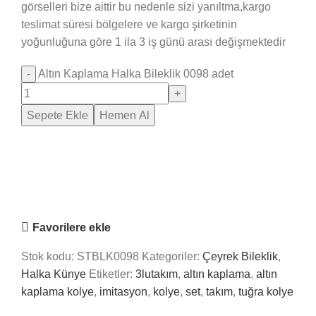
görselleri bize aittir bu nedenle sizi yanıltma,kargo
teslimat süresi bölgelere ve kargo şirketinin
yoğunluğuna göre 1 ila 3 iş günü arası değişmektedir
Altın Kaplama Halka Bileklik 0098 adet
Sepete Ekle
Hemen Al
Saray Takı Kuyum
Online
Nasıl Yardımcı Olabiliriz?
Favorilere ekle
Stok kodu:
STBLK0098
Kategoriler:
Çeyrek Bileklik
,
Halka Künye
Etiketler:
3lutakım
,
altın kaplama
,
altın
kaplama kolye
,
imitasyon
,
kolye
,
set
,
takım
,
tuğra kolye