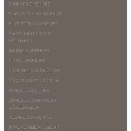
BANKA BİLGİLERİMİZ
SIKÇA SORULAN SORULAR
BİLGİ TOPLUMU HİZMETİ
SARAY TAKI KARİYER
HIZLI MENÜ
İNDİRİMLİ ÜRÜNLER
FIRSAT ÜRÜNLERİ
EN BEĞENİLEN ÜRÜNLER
EN ÇOK SATAN ÜRÜNLER
FAVORİ ÜRÜNLERİM
GÜNCEL KAMPANYALAR
SÖZLEŞMELER
MESAFELİ SATIŞ SÖZ.
İPTAL VE İADE KOŞULLARI