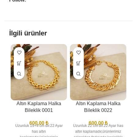
İlgili ürünler
Altın Kaplama Halka
Altın Kaplama Halka
Bileklik 0001
Bileklik 0022
600,00
₺
600,00
₺
Uzunluk 19+4 cm dir.22 Ayar
Uzunluk 22 cm dir.22 Ayar has
Uz
has altın
altın kaplamadır,ürünlerimiz
a