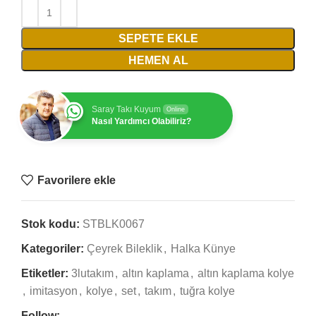
SEPETE EKLE
HEMEN AL
Saray Takı Kuyum
Online
Nasıl Yardımcı Olabiliriz?
Favorilere ekle
Stok kodu:
STBLK0067
Kategoriler:
Çeyrek Bileklik
,
Halka Künye
Etiketler:
3lutakım
,
altın kaplama
,
altın kaplama kolye
,
imitasyon
,
kolye
,
set
,
takım
,
tuğra kolye
Follow: