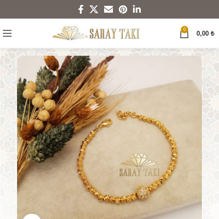
0
0,00
₺